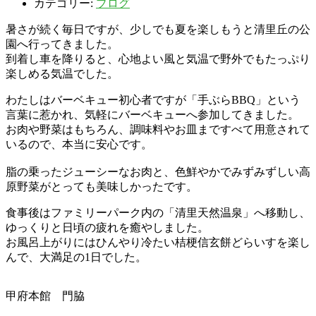
カテゴリー:
ブログ
暑さが続く毎日ですが、少しでも夏を楽しもうと清里丘の公
園へ行ってきました。
到着し車を降りると、心地よい風と気温で野外でもたっぷり
楽しめる気温でした。
わたしはバーベキュー初心者ですが「手ぶらBBQ」という
言葉に惹かれ、気軽にバーベキューへ参加してきました。
お肉や野菜はもちろん、調味料やお皿まですべて用意されて
いるので、本当に安心です。
脂の乗ったジューシーなお肉と、色鮮やかでみずみずしい高
原野菜
がとっても美味しかったです。
食事後はファミリーパーク内の「清里天然温泉」へ移動し、
ゆっくりと日頃の疲れを癒やしました。
お風呂上がりにはひんやり冷たい桔梗信玄餅どらいすを楽し
んで、大満足の1日でした。
甲府本館 門脇