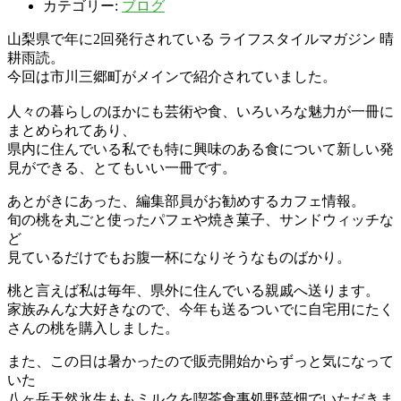
カテゴリー:
ブログ
山梨県で年に2回発行されている ライフスタイルマガジン 晴
耕雨読。
今回は市川三郷町がメインで紹介されていました。
人々の暮らしのほかにも芸術や食、いろいろな魅力が一冊に
まとめられてあり、
県内に住んでいる私でも特に興味のある食について新しい発
見ができる、とてもいい一冊です。
あとがきにあった、編集部員がお勧めするカフェ情報。
旬の桃を丸ごと使ったパフェや焼き菓子、サンドウィッチな
ど
見ているだけでもお腹一杯になりそうなものばかり。
桃と言えば私は毎年、県外に住んでいる親戚へ送ります。
家族みんな大好きなので、今年も送るついでに自宅用にたく
さんの桃を購入しました。
また、この日は暑かったので販売開始からずっと気になって
いた
八ヶ岳天然氷生ももミルクを喫茶食事処野菜畑でいただきま