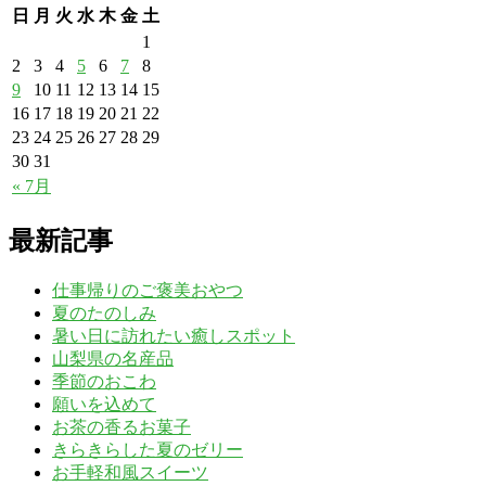
日
月
火
水
木
金
土
1
2
3
4
5
6
7
8
9
10
11
12
13
14
15
16
17
18
19
20
21
22
23
24
25
26
27
28
29
30
31
« 7月
最新記事
仕事帰りのご褒美おやつ
夏のたのしみ
暑い日に訪れたい癒しスポット
山梨県の名産品
季節のおこわ
願いを込めて
お茶の香るお菓子
きらきらした夏のゼリー
お手軽和風スイーツ