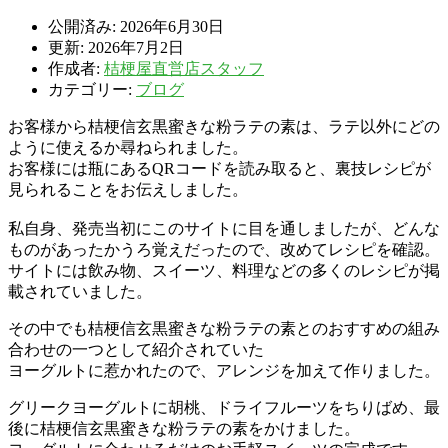
公開済み: 2026年6月30日
更新: 2026年7月2日
作成者:
桔梗屋直営店スタッフ
カテゴリー:
ブログ
お客様から桔梗信玄黒蜜きな粉ラテの素は、ラテ以外にどの
ように使えるか尋ねられました。
お客様には瓶にあるQRコードを読み取ると、裏技レシピが
見られることをお伝えしました。
私自身、発売当初にこのサイトに目を通しましたが、どんな
ものがあったかうろ覚えだったので、改めてレシピを確認。
サイトには飲み物、スイーツ、料理などの多くのレシピが掲
載されていました。
その中でも桔梗信玄黒蜜きな粉ラテの素とのおすすめの組み
合わせの一つとして紹介されていた
ヨーグルトに惹かれたので、アレンジを加えて作りました。
グリークヨーグルトに胡桃、ドライフルーツをちりばめ、最
後に桔梗信玄黒蜜きな粉ラテの素をかけました。