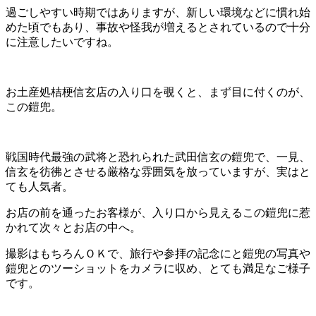
過ごしやすい時期ではありますが、新しい環境などに慣れ始
めた頃でもあり、事故や怪我が増えるとされているので十分
に注意したいですね。
お土産処桔梗信玄店の入り口を覗くと、まず目に付くのが、
この鎧兜。
戦国時代最強の武将と恐れられた武田信玄の鎧兜で、一見、
信玄を彷彿とさせる厳格な雰囲気を放っていますが、実はと
ても人気者。
お店の前を通ったお客様が、入り口から見えるこの鎧兜に惹
かれて次々とお店の中へ。
撮影はもちろんＯＫで、旅行や参拝の記念にと鎧兜の写真や
鎧兜とのツーショットをカメラに収め、とても満足なご様子
です。