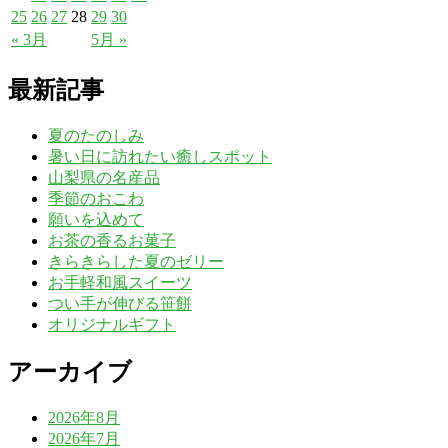
25
26
27
28
29
30
« 3月
5月 »
最新記事
夏のたのしみ
暑い日に訪れたい癒しスポット
山梨県の名産品
季節のおこわ
願いを込めて
お茶の香るお菓子
きらきらした夏のゼリー
お手軽和風スイーツ
つい手が伸びる笹餅
オリジナルギフト
アーカイブ
2026年8月
2026年7月