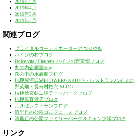
2019年5月
2019年4月
2019年3月
2019年2月
関連ブログ
ブライダルコーディネーターのつぶやき
ハイジの村ブログ
Dolce vita / Fleurette ハイジの野菜畑ブログ
丸の内企画室blog
森の中の水族館ブログ
桔梗屋河口湖FLOWERGARDEN・レストランハイジの
野菜畑・長寿村権六 BLOG
桔梗信玄餅工場テーマパークブログ
桔梗屋直営店ブログ
まきばレストランブログ
清里丘の公園ゴルフコースブログ
清里丘の公園ファミリーパーク＆キャンプ場ブログ
リンク