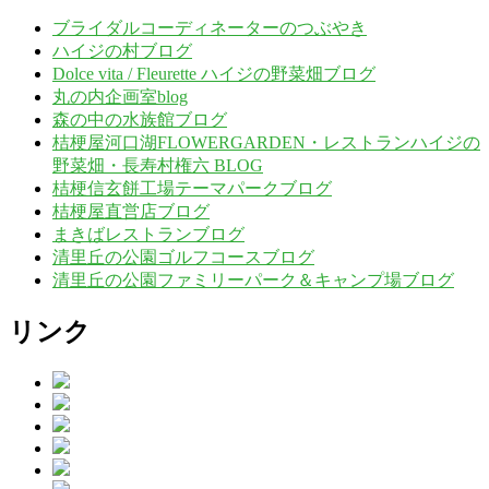
ブライダルコーディネーターのつぶやき
ハイジの村ブログ
Dolce vita / Fleurette ハイジの野菜畑ブログ
丸の内企画室blog
森の中の水族館ブログ
桔梗屋河口湖FLOWERGARDEN・レストランハイジの
野菜畑・長寿村権六 BLOG
桔梗信玄餅工場テーマパークブログ
桔梗屋直営店ブログ
まきばレストランブログ
清里丘の公園ゴルフコースブログ
清里丘の公園ファミリーパーク＆キャンプ場ブログ
リンク