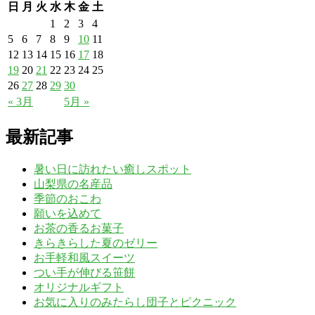
日
月
火
水
木
金
土
1
2
3
4
5
6
7
8
9
10
11
12
13
14
15
16
17
18
19
20
21
22
23
24
25
26
27
28
29
30
« 3月
5月 »
最新記事
暑い日に訪れたい癒しスポット
山梨県の名産品
季節のおこわ
願いを込めて
お茶の香るお菓子
きらきらした夏のゼリー
お手軽和風スイーツ
つい手が伸びる笹餅
オリジナルギフト
お気に入りのみたらし団子とピクニック