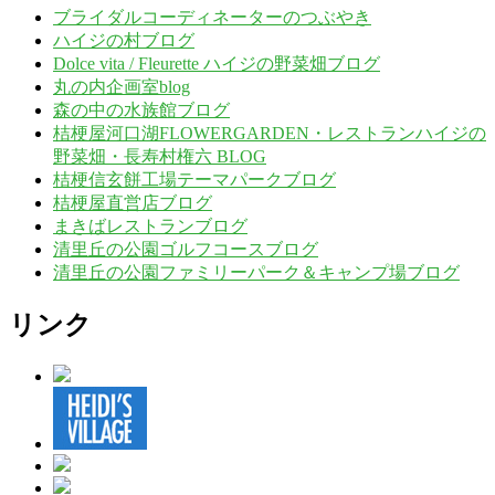
ブライダルコーディネーターのつぶやき
ハイジの村ブログ
Dolce vita / Fleurette ハイジの野菜畑ブログ
丸の内企画室blog
森の中の水族館ブログ
桔梗屋河口湖FLOWERGARDEN・レストランハイジの
野菜畑・長寿村権六 BLOG
桔梗信玄餅工場テーマパークブログ
桔梗屋直営店ブログ
まきばレストランブログ
清里丘の公園ゴルフコースブログ
清里丘の公園ファミリーパーク＆キャンプ場ブログ
リンク