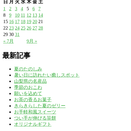
日
月
火
水
木
金
土
1
2
3
4
5
6
7
8
9
10
11
12
13
14
15
16
17
18
19
20
21
22
23
24
25
26
27
28
29
30
31
« 7月
9月 »
最新記事
夏のたのしみ
暑い日に訪れたい癒しスポット
山梨県の名産品
季節のおこわ
願いを込めて
お茶の香るお菓子
きらきらした夏のゼリー
お手軽和風スイーツ
つい手が伸びる笹餅
オリジナルギフト