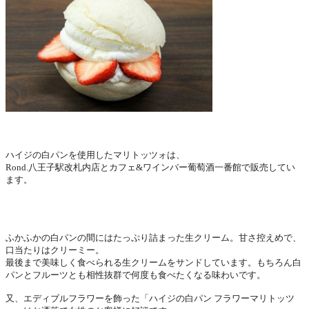
ハイジの白パンを使用したマリトッツォは、
Rond.
八王子駅改札内店とカフェ
&
ワインバー葡萄酒一
番館で販売してい
ます。
ふかふかの白パンの間にはたっぷり詰まった生クリーム。
甘さ控えめで、
口当たりはクリーミー。
最後まで美味しく食べられる生クリームをサンドしています。
もちろん白
パンとフルーツとも相性抜群で何度も食べたくなる味わ
いです。
又、エディブルフラワーを飾った「ハイジの白パン
フラワーマリ
トッツ