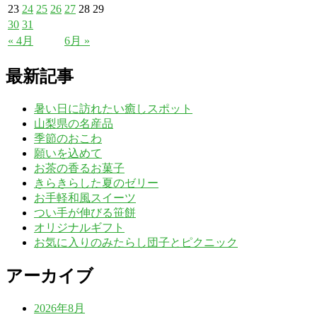
23
24
25
26
27
28
29
30
31
« 4月
6月 »
最新記事
暑い日に訪れたい癒しスポット
山梨県の名産品
季節のおこわ
願いを込めて
お茶の香るお菓子
きらきらした夏のゼリー
お手軽和風スイーツ
つい手が伸びる笹餅
オリジナルギフト
お気に入りのみたらし団子とピクニック
アーカイブ
2026年8月