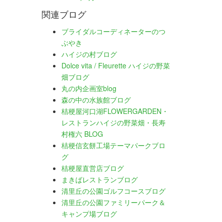
関連ブログ
ブライダルコーディネーターのつ
ぶやき
ハイジの村ブログ
Dolce vita / Fleurette ハイジの野菜
畑ブログ
丸の内企画室blog
森の中の水族館ブログ
桔梗屋河口湖FLOWERGARDEN・
レストランハイジの野菜畑・長寿
村権六 BLOG
桔梗信玄餅工場テーマパークブロ
グ
桔梗屋直営店ブログ
まきばレストランブログ
清里丘の公園ゴルフコースブログ
清里丘の公園ファミリーパーク＆
キャンプ場ブログ