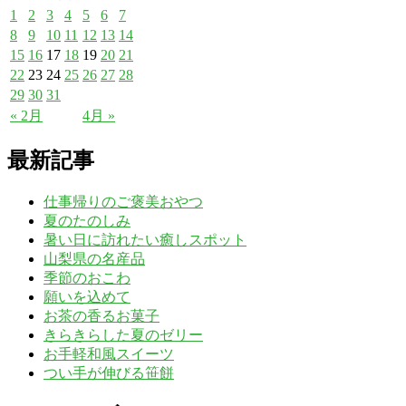
1
2
3
4
5
6
7
8
9
10
11
12
13
14
15
16
17
18
19
20
21
22
23
24
25
26
27
28
29
30
31
« 2月
4月 »
最新記事
仕事帰りのご褒美おやつ
夏のたのしみ
暑い日に訪れたい癒しスポット
山梨県の名産品
季節のおこわ
願いを込めて
お茶の香るお菓子
きらきらした夏のゼリー
お手軽和風スイーツ
つい手が伸びる笹餅