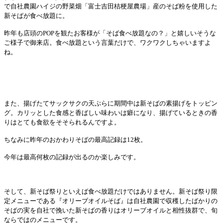
で自社農園ハイジの野菜畑「富士吉田桔梗屋農場」産のそば粉を使用した
新そばが食べ放題に。
昨年も店頭の
POP
を観たお客様が「そば食べ放題なの？」と嬉しいそうな
ご様子で御来店。食べ放題という言葉だけで、ワクワクしちゃいますよ
ね。
また、揚げたてサックサクの天ぷらに期間中は新そばの素揚げをトッピン
グ。カリッとした食感と香ばしい味わいは癖になり、揚げているときの香
りはとても食欲をそそられるんですよ。
ちなみに昨年のおかわりそばの最高記録は
12
枚。
今年は最高何枚の記録が出るのか楽しみです。
そして、新そば祭りといえば食べ放題だけではありません。新そば祭り限
定メニューである『オリーブオイルそば』は自社農園で収穫したばかりの
そばの実を自社で挽いた新そばの香りはオリーブオイルと相性抜群で、旬
ならではのメニューです。