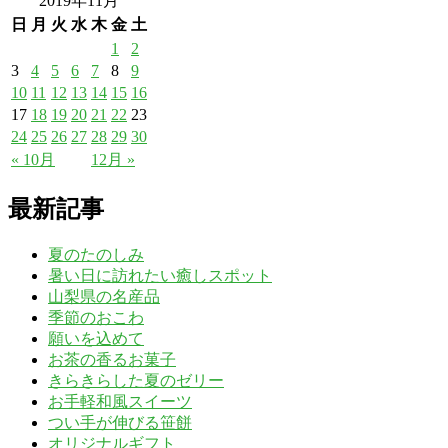
2019年11月
日
月
火
水
木
金
土
1
2
3
4
5
6
7
8
9
10
11
12
13
14
15
16
17
18
19
20
21
22
23
24
25
26
27
28
29
30
« 10月
12月 »
最新記事
夏のたのしみ
暑い日に訪れたい癒しスポット
山梨県の名産品
季節のおこわ
願いを込めて
お茶の香るお菓子
きらきらした夏のゼリー
お手軽和風スイーツ
つい手が伸びる笹餅
オリジナルギフト