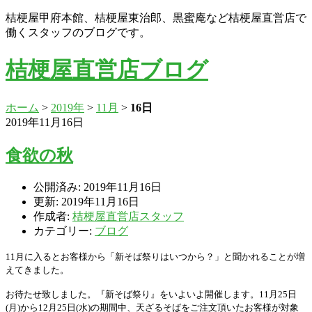
桔梗屋甲府本館、桔梗屋東治郎、黒蜜庵など桔梗屋直営店で
働くスタッフのブログです。
桔梗屋直営店ブログ
ホーム
>
2019年
>
11月
>
16日
2019年11月16日
食欲の秋
公開済み: 2019年11月16日
更新: 2019年11月16日
作成者:
桔梗屋直営店スタッフ
カテゴリー:
ブログ
11
月に入るとお客様から「新そば祭りはいつから？」と聞かれることが増
えてきました。
お待たせ致しました。『新そば祭り』をいよいよ開催します。
11
月
25
日
(
月
)
から
12
月
25
日
(
水
)
の期間中、天ざるそばをご注文頂いたお客様が対象