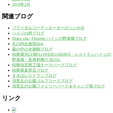
2019年2月
関連ブログ
ブライダルコーディネーターのつぶやき
ハイジの村ブログ
Dolce vita / Fleurette ハイジの野菜畑ブログ
丸の内企画室blog
森の中の水族館ブログ
桔梗屋河口湖FLOWERGARDEN・レストランハイジの
野菜畑・長寿村権六 BLOG
桔梗信玄餅工場テーマパークブログ
桔梗屋直営店ブログ
まきばレストランブログ
清里丘の公園ゴルフコースブログ
清里丘の公園ファミリーパーク＆キャンプ場ブログ
リンク