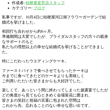
作成者:
桔梗屋直営店スタッフ
カテゴリー:
ブログ
私事ですが、10月4日に桔梗屋河口湖フラワーガーデンで結
婚式を挙げました。
初回打ち合わせから約6ヶ月。
準備期間は大変でしたが、ブライダルスタッフの方々の親身
なサポートのもと
私たちの理想以上の幸せな結婚式を挙げることができまし
た。
特にこだわったウエディングケーキ。
ファーストバイトで食べさせてもらったケーキは
今までに食べてきたどのケーキよりも美味しく
ご列席いただいた皆さまからも大好評でした。
楽しくて、あっという間に終わってしまった披露宴でしたが
どの角度から見ても心ときめく会場装花に囲まれ、
皆さまの笑顔と祝福の言葉に包まれた空間は
これから先、忘れることのない幸せな思い出です。