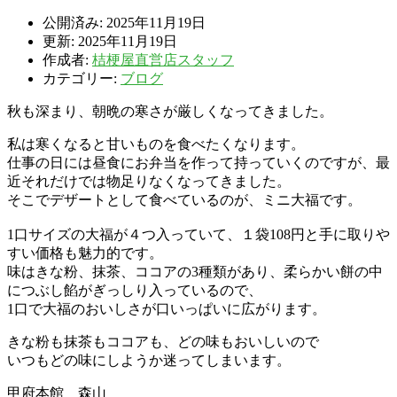
公開済み: 2025年11月19日
更新: 2025年11月19日
作成者:
桔梗屋直営店スタッフ
カテゴリー:
ブログ
秋も深まり、朝晩の寒さが厳しくなってきました。
私は寒くなると甘いものを食べたくなります。
仕事の日には昼食にお弁当を作って持っていくのですが、最
近それだけでは物足りなくなってきました。
そこでデザートとして食べているのが、ミニ大福です。
1口サイズの大福が４つ入っていて、１袋108円と手に取りや
すい価格も魅力的です。
味はきな粉、抹茶、ココアの3種類があり、柔らかい餅の中
につぶし餡がぎっしり入っているので、
1口で大福のおいしさが口いっぱいに広がります。
きな粉も抹茶もココアも、どの味もおいしいので
いつもどの味にしようか迷ってしまいます。
甲府本館 森山