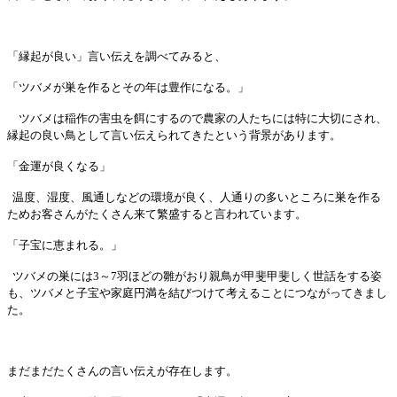
「縁起が良い」言い伝えを調べてみると、
「ツバメが巣を作るとその年は豊作になる。」
ツバメは稲作の害虫を餌にするので農家の人たちには特に大切にされ、
縁起の良い鳥として言い伝えられてきたという背景があります。
「金運が良くなる」
温度、湿度、風通しなどの環境が良く、人通りの多いところに巣を作る
ためお客さんがたくさん来て繁盛すると言われています。
「子宝に恵まれる。」
ツバメの巣には
3
～
7
羽ほどの雛がおり親鳥が甲斐甲斐しく世話をする姿
も、ツバメと子宝や家庭円満を結びつけて考えることにつながってきまし
た。
まだまだたくさんの言い伝えが存在します。