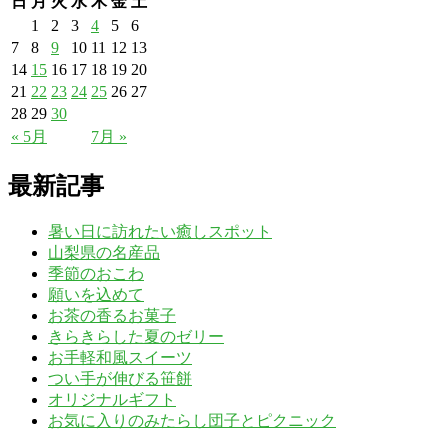
日
月
火
水
木
金
土
1
2
3
4
5
6
7
8
9
10
11
12
13
14
15
16
17
18
19
20
21
22
23
24
25
26
27
28
29
30
« 5月
7月 »
最新記事
暑い日に訪れたい癒しスポット
山梨県の名産品
季節のおこわ
願いを込めて
お茶の香るお菓子
きらきらした夏のゼリー
お手軽和風スイーツ
つい手が伸びる笹餅
オリジナルギフト
お気に入りのみたらし団子とピクニック