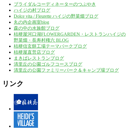
ブライダルコーディネーターのつぶやき
ハイジの村ブログ
Dolce vita / Fleurette ハイジの野菜畑ブログ
丸の内企画室blog
森の中の水族館ブログ
桔梗屋河口湖FLOWERGARDEN・レストランハイジの
野菜畑・長寿村権六 BLOG
桔梗信玄餅工場テーマパークブログ
桔梗屋直営店ブログ
まきばレストランブログ
清里丘の公園ゴルフコースブログ
清里丘の公園ファミリーパーク＆キャンプ場ブログ
リンク